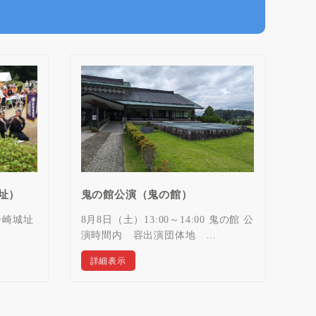
址）
鬼の館公演（鬼の館）
 岩崎城址
8月8日（土）13:00～14:00 鬼の館 公
演時間内 容出演団体地 …
詳細表示