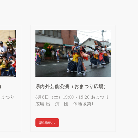
）
県内外芸能公演（おまつり広場）
 おまつり
8月8日（土）19:00～19:20 おまつり
…
広場 出 演 団 体地域第1…
詳細表示