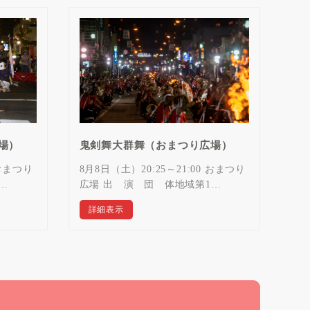
場）
鬼剣舞大群舞（おまつり広場）
 おまつり
8月8日（土）20:25～21:00 おまつり
…
広場 出 演 団 体地域第1…
詳細表示