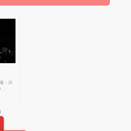
開場：川
リ…
）