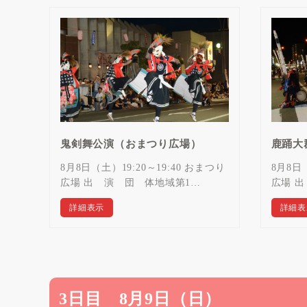
鬼剣舞公演（おまつり広場）
鹿踊大
8月8日（土）19:20～19:40 おまつり
8月8日（
広場 出 演 団 体地域第1…
広場 
詳細表示
詳細表
3日目 8月9日（日）