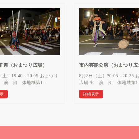
群舞（おまつり広場）
市内芸能公演（おまつり広
土）19:40～20:05 おまつり
8月8日（土）20:05～20:25
出 演 団 体地域第1…
広場 出 演 団 体地域第1
示
詳細表示