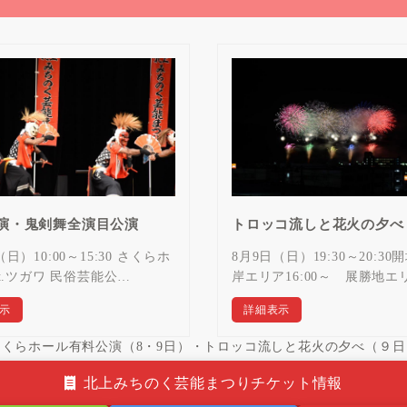
演・鬼剣舞全演目公演
トロッコ流しと花火の夕べ
日）10:00～15:30 さくらホ
8月9日（日）19:30～20:30
at.ツガワ 民俗芸能公…
岸エリア16:00～ 展勝地エ
示
詳細表示
さくらホール有料公演（8・9日）・トロッコ流しと花火の夕べ（９日
北上みちのく芸能まつりチケット情報