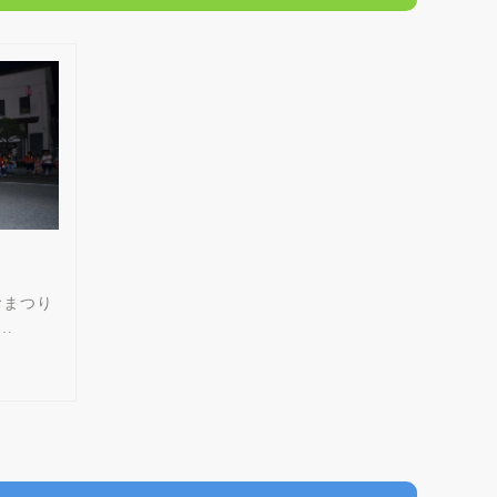
 おまつり
…