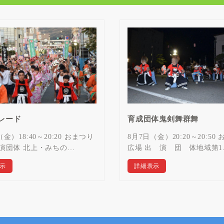
レード
育成団体鬼剣舞群舞
金）18:40～20:20 おまつり
8月7日（金）20:20～20:50
出演団体 北上・みちの…
広場 出 演 団 体地域第1
示
詳細表示